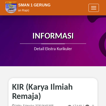
SMAN 1 GERUNG
T
 Aman, dan Rapi)
o
g
g
l
e
INFORMASI
n
a
v
Detail Ekstra Kurikuler
i
g
a
t
i
o
n
KIR (Karya Ilmiah
Remaja)
Sabtu, 8 Agustus 2026 04:49 WIB